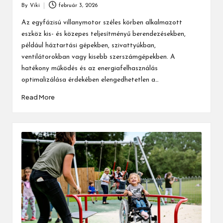
By
Viki
február 3, 2026
Posted
by
Az egyfázisú villanymotor széles körben alkalmazott
eszköz kis- és közepes teljesítményű berendezésekben,
például háztartási gépekben, szivattyúkban,
ventilátorokban vagy kisebb szerszámgépekben. A
hatékony működés és az energiafelhasználás
optimalizálása érdekében elengedhetetlen a…
Read More