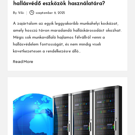
hallásvédő eszközök használatára?
By
Viki
szeptember 9, 2025
Posted
by
A zajártalom az egyik leggyakoribb munkahelyi kockázat,
amely hosszú távon maradandó halláskárosodást okozhat.
Mégis sok munkavállaló hajlamos félvállról venni a
hallásvédelem fontosságát, és nem mindig viseli
következetesen a rendelkezésre álló…
Read More