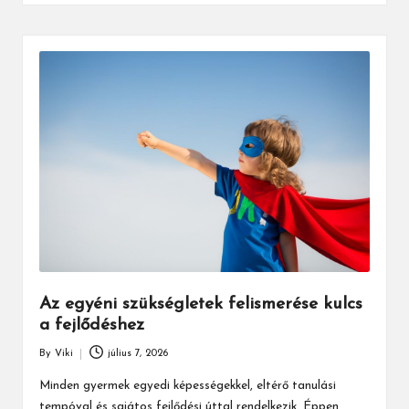
Az egyéni szükségletek felismerése kulcs
a fejlődéshez
By
Viki
július 7, 2026
Posted
by
Minden gyermek egyedi képességekkel, eltérő tanulási
tempóval és sajátos fejlődési úttal rendelkezik. Éppen