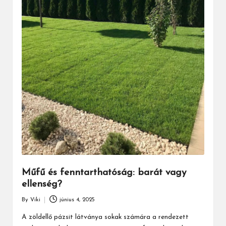
Műfű és fenntarthatóság: barát vagy
ellenség?
By
Viki
június 4, 2025
Posted
by
A zöldellő pázsit látványa sokak számára a rendezett