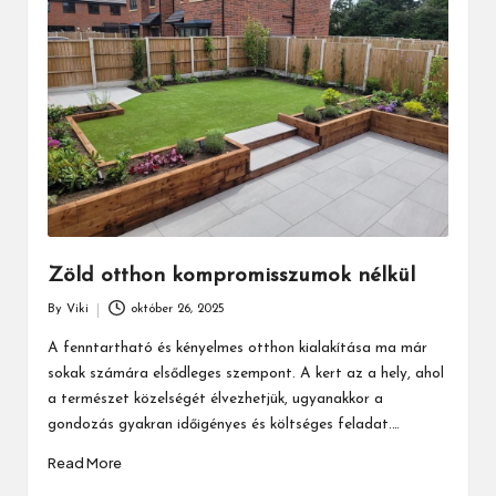
Zöld otthon kompromisszumok nélkül
By
Viki
október 26, 2025
Posted
by
A fenntartható és kényelmes otthon kialakítása ma már
sokak számára elsődleges szempont. A kert az a hely, ahol
a természet közelségét élvezhetjük, ugyanakkor a
gondozás gyakran időigényes és költséges feladat.…
Read More