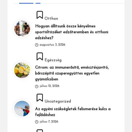
Posted
Otthon
in
Hogyan állítsunk össze kényelmes
sportöltözéket edzőteremben és otthoni
edzéshez?
augusztus 3, 2026
Posted
Egészség
in
Citrom: az immunerősítő, emésztésjavító,
bőrszépítő szuperegyüttes egyetlen
gyümölcsben
július 12, 2026
Posted
Uncategorized
in
Az egyéni szükségletek felismerése kulcs a
fejlődéshez
július 7, 2026
Posted