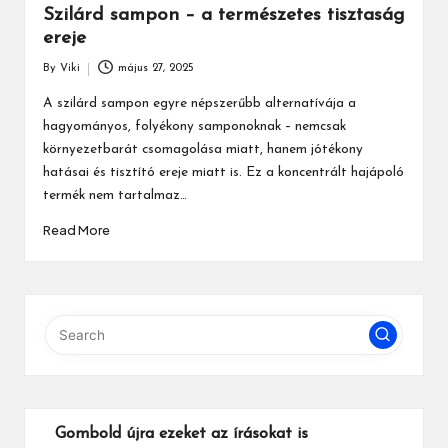
Szilárd sampon – a természetes tisztaság
ereje
By
Viki
május 27, 2025
Posted
by
A szilárd sampon egyre népszerűbb alternatívája a
hagyományos, folyékony samponoknak – nemcsak
környezetbarát csomagolása miatt, hanem jótékony
hatásai és tisztító ereje miatt is. Ez a koncentrált hajápoló
termék nem tartalmaz…
Read More
Gombold újra ezeket az írásokat is