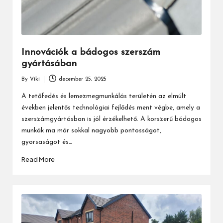
Innovációk a bádogos szerszám
gyártásában
By
Viki
december 25, 2025
Posted
by
A tetőfedés és lemezmegmunkálás területén az elmúlt
években jelentős technológiai fejlődés ment végbe, amely a
szerszámgyártásban is jól érzékelhető. A korszerű bádogos
munkák ma már sokkal nagyobb pontosságot,
gyorsaságot és…
Read More