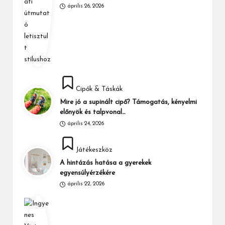
április 26, 2026
Posted
Cipők & Táskák
in
Mire jó a supinált cipő? Támogatás, kényelmi
előnyök és talpvonal…
április 24, 2026
Posted
Játékeszköz
in
A hintázás hatása a gyerekek
egyensúlyérzékére
április 22, 2026