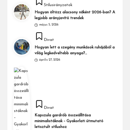
Stílusirányzatok
in
Hogyan öltözz alacsony nőként 2026-ban? A
legjobb arányjavító trendek
május 5, 2026
Posted
Divat
in
Hogyan lett a szegény munkások ruhájából a
világ legkedveltebb anyaga?…
április 27, 2026
Posted
Divat
in
Kapszula gardrób összeállítása
minimalistáknak – Gyakorlati útmutató
letisztult stílushoz