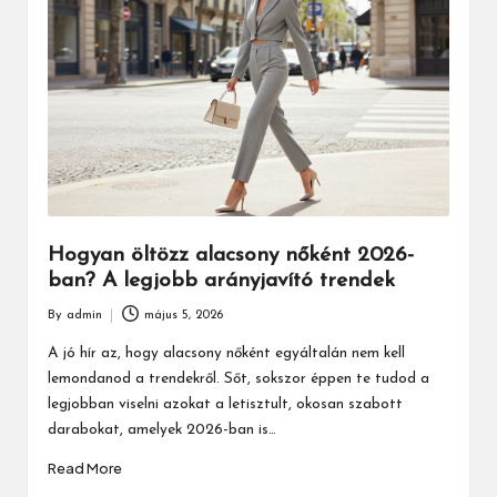
Hogyan öltözz alacsony nőként 2026-
ban? A legjobb arányjavító trendek
By
admin
május 5, 2026
Posted
by
A jó hír az, hogy alacsony nőként egyáltalán nem kell
lemondanod a trendekről. Sőt, sokszor éppen te tudod a
legjobban viselni azokat a letisztult, okosan szabott
darabokat, amelyek 2026-ban is…
Read More