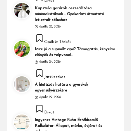
Divat
in
Kapszula gardrób összeállítása
minimalistáknak – Gyakorlati útmutató
letisztult stílushoz
április 26, 2026
Posted
Cipők & Táskák
in
Mire jó a supinált cipő? Támogatás, kényelmi
előnyök és talpvonal…
április 24, 2026
Posted
Játékeszköz
in
A hintázás hatása a gyerekek
egyensúlyérzékére
április 22, 2026
Posted
Divat
in
Ingyenes Vintage Ruha Értékbecslő
Kalkulátor: Állapot, márka, évjárat és