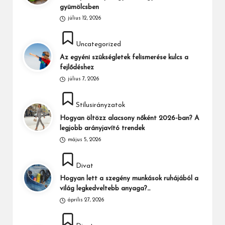
gyümölcsben
július 12, 2026
Posted
Uncategorized
in
Az egyéni szükségletek felismerése kulcs a
fejlődéshez
július 7, 2026
Posted
Stílusirányzatok
in
Hogyan öltözz alacsony nőként 2026-ban? A
legjobb arányjavító trendek
május 5, 2026
Posted
Divat
in
Hogyan lett a szegény munkások ruhájából a
világ legkedveltebb anyaga?…
április 27, 2026
Posted