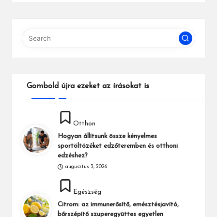
Gombold újra ezeket az írásokat is
Posted
Otthon
in
Hogyan állítsunk össze kényelmes
sportöltözéket edzőteremben és otthoni
edzéshez?
augusztus 3, 2026
Posted
Egészség
in
Citrom: az immunerősítő, emésztésjavító,
bőrszépítő szuperegyüttes egyetlen