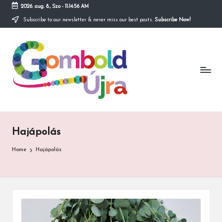
2026. aug. 8., Szo
-
11:14:56 AM
Subscribe to our newsletter & never miss our best posts.
Subscribe Now!
Skip
to
content
Hajápolás
Home
Hajápolás