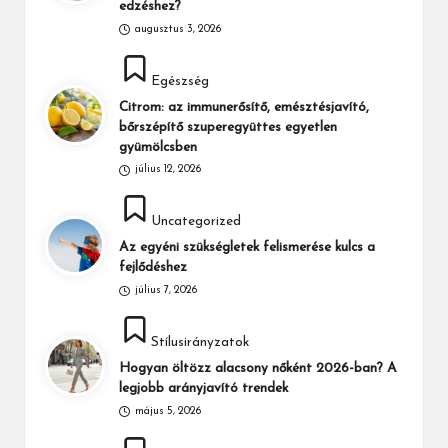
edzéshez?
augusztus 3, 2026
Posted
Egészség
in
Citrom: az immunerősítő, emésztésjavító,
bőrszépítő szuperegyüttes egyetlen
gyümölcsben
július 12, 2026
Posted
Uncategorized
in
Az egyéni szükségletek felismerése kulcs a
fejlődéshez
július 7, 2026
Posted
Stílusirányzatok
in
Hogyan öltözz alacsony nőként 2026-ban? A
legjobb arányjavító trendek
május 5, 2026
Posted