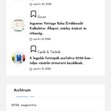
április 22, 2026
Posted
Divat
in
Ingyenes Vintage Ruha Értékbecslő
Kalkulátor: Állapot, márka, évjárat és
ritkaság…
április 19, 2026
Posted
Cipők & Táskák
in
A legjobb futócipők aszfaltra 2026-ban –
teljes vásárlói útmutató kezdőknek…
április 12, 2026
Archívum
2026. augusztus