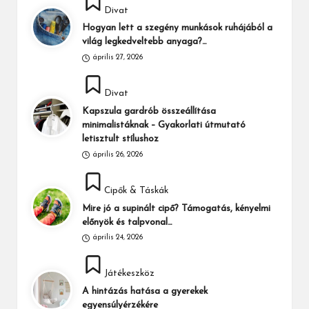
Divat
in
Hogyan lett a szegény munkások ruhájából a
világ legkedveltebb anyaga?…
április 27, 2026
Posted
Divat
in
Kapszula gardrób összeállítása
minimalistáknak – Gyakorlati útmutató
letisztult stílushoz
április 26, 2026
Posted
Cipők & Táskák
in
Mire jó a supinált cipő? Támogatás, kényelmi
előnyök és talpvonal…
április 24, 2026
Posted
Játékeszköz
in
A hintázás hatása a gyerekek
egyensúlyérzékére