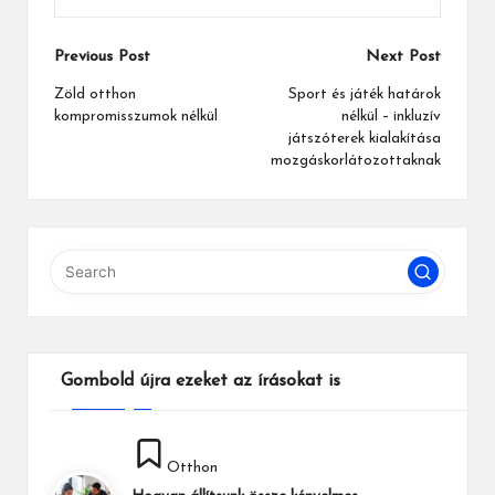
Post
Previous Post
Next Post
navigation
Zöld otthon
Sport és játék határok
kompromisszumok nélkül
nélkül – inkluzív
játszóterek kialakítása
mozgáskorlátozottaknak
Gombold újra ezeket az írásokat is
Posted
Otthon
in