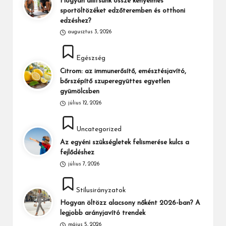
Hogyan állítsunk össze kényelmes
sportöltözéket edzőteremben és otthoni
edzéshez?
augusztus 3, 2026
Posted
Egészség
in
Citrom: az immunerősítő, emésztésjavító,
bőrszépítő szuperegyüttes egyetlen
gyümölcsben
július 12, 2026
Posted
Uncategorized
in
Az egyéni szükségletek felismerése kulcs a
fejlődéshez
július 7, 2026
Posted
Stílusirányzatok
in
Hogyan öltözz alacsony nőként 2026-ban? A
legjobb arányjavító trendek
május 5, 2026