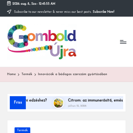
2026. aug. 8., Szo
-
12:45:55 AM
Subscribe to our newsletter & never miss our best posts.
Subscribe Now!
Skip
to
content
Home
Termék
Innovációk a bádogos szerszám gyártásában
thoni edzéshez?
Citrom: az immunerősítő, emésztésjavító, bőrs
Friss
július 12, 2026
Posted
Termék