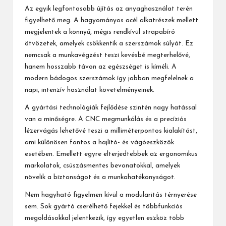
Az egyik legfontosabb újítás az anyaghasználat terén
figyelhető meg. A hagyományos acél alkatrészek mellett
megjelentek a könnyű, mégis rendkívül strapabíró
ötvözetek, amelyek csökkentik a szerszámok súlyát. Ez
nemcsak a munkavégzést teszi kevésbé megterhelővé,
hanem hosszabb távon az egészséget is kíméli. A
modern bádogos szerszámok így jobban megfelelnek a
napi, intenzív használat követelményeinek.
A gyártási technológiák fejlődése szintén nagy hatással
van a minőségre. A CNC megmunkálás és a precíziós
lézervágás lehetővé teszi a milliméterpontos kialakítást,
ami különösen fontos a hajlító- és vágóeszközök
esetében. Emellett egyre elterjedtebbek az ergonomikus
markolatok, csúszásmentes bevonatokkal, amelyek
növelik a biztonságot és a munkahatékonyságot.
Nem hagyható figyelmen kívül a modularitás térnyerése
sem. Sok gyártó cserélhető fejekkel és többfunkciós
megoldásokkal jelentkezik, így egyetlen eszköz több