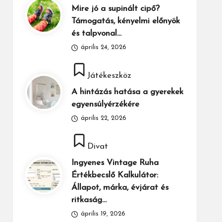
Mire jó a supinált cipő?
Támogatás, kényelmi előnyök
és talpvonal…
április 24, 2026
Posted
Játékeszköz
in
A hintázás hatása a gyerekek
egyensúlyérzékére
április 22, 2026
Posted
Divat
in
Ingyenes Vintage Ruha
Értékbecslő Kalkulátor:
Állapot, márka, évjárat és
ritkaság…
április 19, 2026