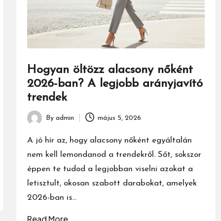
Hogyan öltözz alacsony nőként
2026-ban? A legjobb arányjavító
trendek
By
admin
május 5, 2026
Posted
by
A jó hír az, hogy alacsony nőként egyáltalán
nem kell lemondanod a trendekről. Sőt, sokszor
éppen te tudod a legjobban viselni azokat a
letisztult, okosan szabott darabokat, amelyek
2026-ban is…
Read More