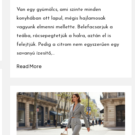
by
Van egy gyümölcs, ami szinte minden
konyhában ott lapul, mégis hajlamosak
vagyunk elmenni mellette. Belefacsarjuk a
teába, rácsepegtetjük a halra, aztán el is
felejtjük. Pedig a citrom nem egyszerűen egy
savanyú ízesítő,…
Read More