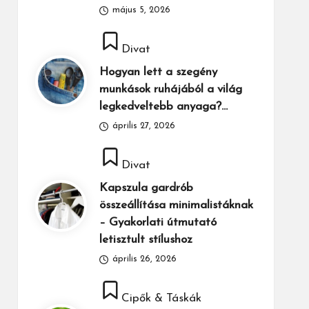
május 5, 2026
Posted
Divat
in
Hogyan lett a szegény
munkások ruhájából a világ
legkedveltebb anyaga?…
április 27, 2026
Posted
Divat
in
Kapszula gardrób
összeállítása minimalistáknak
– Gyakorlati útmutató
letisztult stílushoz
április 26, 2026
Posted
Cipők & Táskák
in