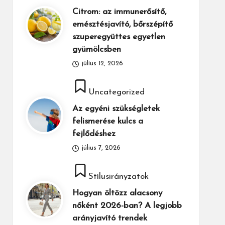
in
Citrom: az immunerősítő,
emésztésjavító, bőrszépítő
szuperegyüttes egyetlen
gyümölcsben
július 12, 2026
Posted
Uncategorized
in
Az egyéni szükségletek
felismerése kulcs a
fejlődéshez
július 7, 2026
Posted
Stílusirányzatok
in
Hogyan öltözz alacsony
nőként 2026-ban? A legjobb
arányjavító trendek