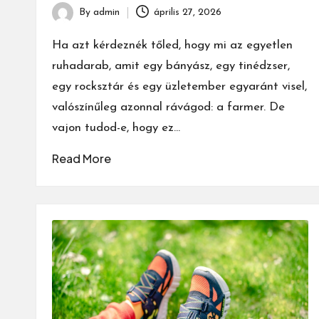
By
admin
április 27, 2026
Posted
by
Ha azt kérdeznék tőled, hogy mi az egyetlen
ruhadarab, amit egy bányász, egy tinédzser,
egy rocksztár és egy üzletember egyaránt visel,
valószínűleg azonnal rávágod: a farmer. De
vajon tudod-e, hogy ez…
Read More