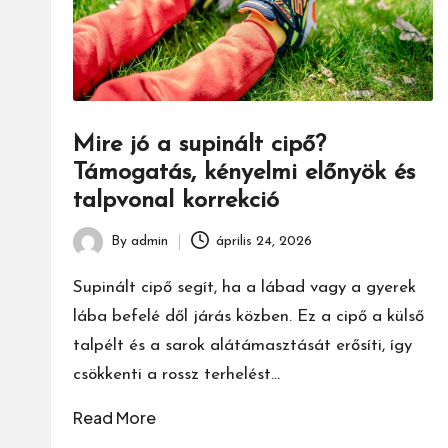
Mire jó a supinált cipő?
Támogatás, kényelmi előnyök és
talpvonal korrekció
By
admin
április 24, 2026
Posted
by
Supinált cipő segít, ha a lábad vagy a gyerek
lába befelé dől járás közben. Ez a cipő a külső
talpélt és a sarok alátámasztását erősíti, így
csökkenti a rossz terhelést…
Read More