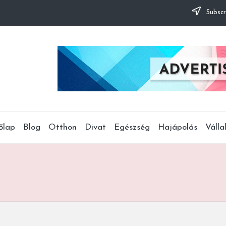
Subscr
őlap
Blog
Otthon
Divat
Egészség
Hajápolás
Válla