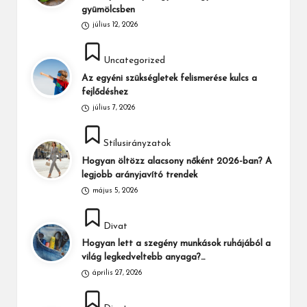
gyümölcsben
július 12, 2026
Posted
Uncategorized
in
Az egyéni szükségletek felismerése kulcs a
fejlődéshez
július 7, 2026
Posted
Stílusirányzatok
in
Hogyan öltözz alacsony nőként 2026-ban? A
legjobb arányjavító trendek
május 5, 2026
Posted
Divat
in
Hogyan lett a szegény munkások ruhájából a
világ legkedveltebb anyaga?…
április 27, 2026
Posted