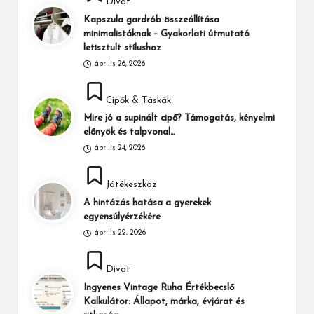
Divat
in
Kapszula gardrób összeállítása
minimalistáknak – Gyakorlati útmutató
letisztult stílushoz
április 26, 2026
Posted
Cipők & Táskák
in
Mire jó a supinált cipő? Támogatás, kényelmi
előnyök és talpvonal…
április 24, 2026
Posted
Játékeszköz
in
A hintázás hatása a gyerekek
egyensúlyérzékére
április 22, 2026
Posted
Divat
in
Ingyenes Vintage Ruha Értékbecslő
Kalkulátor: Állapot, márka, évjárat és