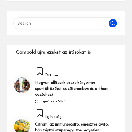
Gombold újra ezeket az írásokat is
Posted
Otthon
in
Hogyan állítsunk össze kényelmes
sportöltözéket edzőteremben és otthoni
edzéshez?
augusztus 3, 2026
Posted
Egészség
in
Citrom: az immunerősítő, emésztésjavító,
bőrszépítő szuperegyüttes egyetlen