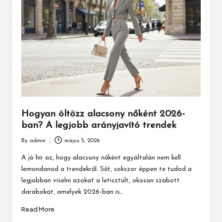
Hogyan öltözz alacsony nőként 2026-
ban? A legjobb arányjavító trendek
By
admin
május 5, 2026
Posted
by
A jó hír az, hogy alacsony nőként egyáltalán nem kell
lemondanod a trendekről. Sőt, sokszor éppen te tudod a
legjobban viselni azokat a letisztult, okosan szabott
darabokat, amelyek 2026-ban is…
Read More