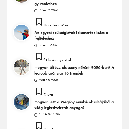
gyümölcsben
július 12, 2026
Posted
Uncategorized
in
Az egyéni szükségletek felismerése kulcs a
fejlődéshez
július 7, 2026
Posted
Stílusirányzatok
in
Hogyan öltözz alacsony nőként 2026-ban? A
legjobb arányjavító trendek
május 5, 2026
Posted
Divat
in
Hogyan lett a szegény munkások ruhájából a
világ legkedveltebb anyaga?…
április 27, 2026
Posted