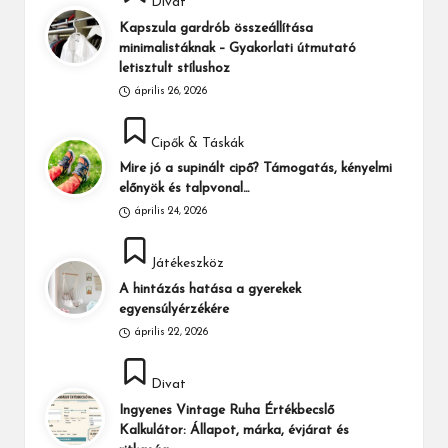
Divat
in
Kapszula gardrób összeállítása
minimalistáknak – Gyakorlati útmutató
letisztult stílushoz
április 26, 2026
Posted
Cipők & Táskák
in
Mire jó a supinált cipő? Támogatás, kényelmi
előnyök és talpvonal…
április 24, 2026
Posted
Játékeszköz
in
A hintázás hatása a gyerekek
egyensúlyérzékére
április 22, 2026
Posted
Divat
in
Ingyenes Vintage Ruha Értékbecslő
Kalkulátor: Állapot, márka, évjárat és