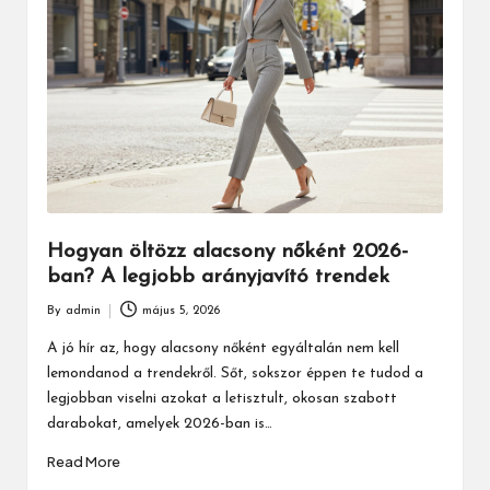
Hogyan öltözz alacsony nőként 2026-
ban? A legjobb arányjavító trendek
By
admin
május 5, 2026
Posted
by
A jó hír az, hogy alacsony nőként egyáltalán nem kell
lemondanod a trendekről. Sőt, sokszor éppen te tudod a
legjobban viselni azokat a letisztult, okosan szabott
darabokat, amelyek 2026-ban is…
Read More