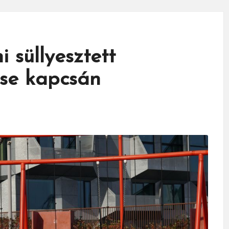
 süllyesztett
ése kapcsán