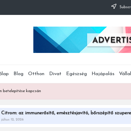
Subscr
őlap
Blog
Otthon
Divat
Egészség
Hajápolás
Válla
in betelepítése kapcsán
mmunerősítő, emésztésjavító, bőrszépítő szuperegyüttes egye