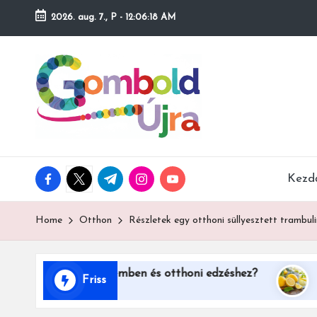
2026. aug. 7., P
-
12:06:19 AM
Skip
to
content
facebook.com
twitter.com
t.me
instagram.com
youtube.com
Kezd
Home
Otthon
Részletek egy otthoni süllyesztett trambul
 edzőteremben és otthoni edzéshez?
Citrom: az i
Friss
július 12, 2026