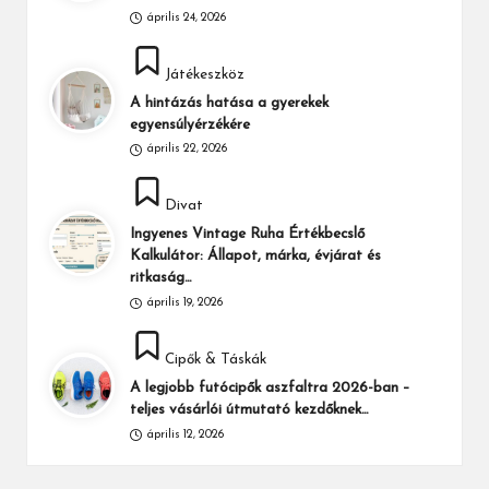
április 24, 2026
Posted
Játékeszköz
in
A hintázás hatása a gyerekek
egyensúlyérzékére
április 22, 2026
Posted
Divat
in
Ingyenes Vintage Ruha Értékbecslő
Kalkulátor: Állapot, márka, évjárat és
ritkaság…
április 19, 2026
Posted
Cipők & Táskák
in
A legjobb futócipők aszfaltra 2026-ban –
teljes vásárlói útmutató kezdőknek…
április 12, 2026