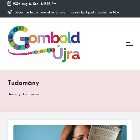
2026. aug. 8., Szo
-
8:48:33 PM
Subscribe to our newsletter & never miss our best posts.
Subscribe Now!
Skip
to
content
Tudomány
Home
Tudomány