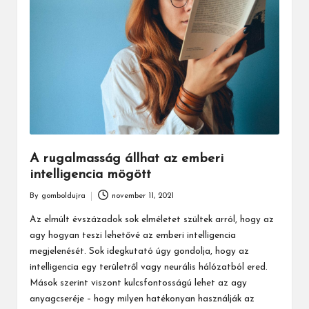
A rugalmasság állhat az emberi
intelligencia mögött
By
gomboldujra
november 11, 2021
Posted
by
Az elmúlt évszázadok sok elméletet szültek arról, hogy az
agy hogyan teszi lehetővé az emberi intelligencia
megjelenését. Sok idegkutató úgy gondolja, hogy az
intelligencia egy területről vagy neurális hálózatból ered.
Mások szerint viszont kulcsfontosságú lehet az agy
anyagcseréje – hogy milyen hatékonyan használják az