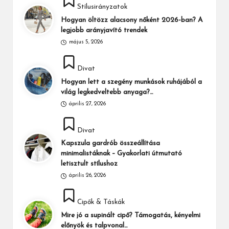
Stílusirányzatok
in
Hogyan öltözz alacsony nőként 2026-ban? A
legjobb arányjavító trendek
május 5, 2026
Posted
Divat
in
Hogyan lett a szegény munkások ruhájából a
világ legkedveltebb anyaga?…
április 27, 2026
Posted
Divat
in
Kapszula gardrób összeállítása
minimalistáknak – Gyakorlati útmutató
letisztult stílushoz
április 26, 2026
Posted
Cipők & Táskák
in
Mire jó a supinált cipő? Támogatás, kényelmi
előnyök és talpvonal…