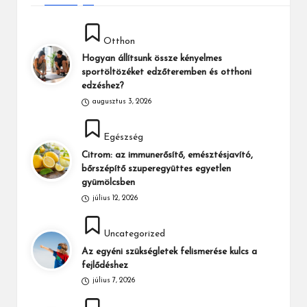
Posted
Otthon
in
Hogyan állítsunk össze kényelmes
sportöltözéket edzőteremben és otthoni
edzéshez?
augusztus 3, 2026
Posted
Egészség
in
Citrom: az immunerősítő, emésztésjavító,
bőrszépítő szuperegyüttes egyetlen
gyümölcsben
július 12, 2026
Posted
Uncategorized
in
Az egyéni szükségletek felismerése kulcs a
fejlődéshez
július 7, 2026
Posted