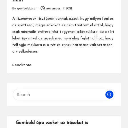
nem
By
gomboldujra
november 11, 2021
Posted
by
A tizenévesek tisztában vannak azzal, hogy milyen fontos
az érettségi, mégis sokakat ez nem tántorít el attól, hogy
csak minimális erőfeszítést tegyenek a készülésre. Ez azért
lehet így mivel az agyuk még nem elég fejlett ahhoz, hogy
felfogja mekkora is a tét és ennek hatására változtasson
a viselkedésen.
Read More
Gombold újra ezeket az írásokat is