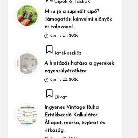
Cipők & Táskák
in
Mire jó a supinált cipő?
Támogatás, kényelmi előnyök
és talpvonal…
április 24, 2026
Posted
Játékeszköz
in
A hintázás hatása a gyerekek
egyensúlyérzékére
április 22, 2026
Posted
Divat
in
Ingyenes Vintage Ruha
Értékbecslő Kalkulátor:
Állapot, márka, évjárat és
ritkaság…