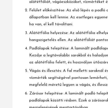
alátétfóliát, vágóeszközöket, vízmértéket és
Felület előkészítése: Az első lépés a padló a
állapotban kell lennie. Az esetleges egyenet
ha van, el kell távolítani.
Alátétfólia helyezése: Az alátétfólia elhel
hangszigetelés ellen. Az alátétfóliát pontos
Padlólapok telepítése: A laminált padlólapo
Kezdje a legtávolabbi sarokból és haladjon
az alátétfólia felett, és használjon ütőszár
Vágás és illesztés: A fal melletti soroknál é
vízmérték segítségével pontosan lemérheti, 
megfelelő méretű legyen a vágás, és illessz
Zárósor telepítése: A laminált padló telepí
padlólapok közötti résben. Ezek a zárósoro
megjelenésének megtartásában.