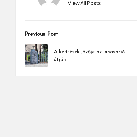
View All Posts
Post
Previous Post
navigation
A kerítések jövője az innováció
útján