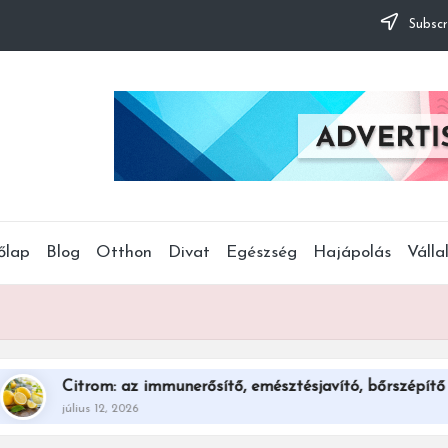
Subscr
őlap
Blog
Otthon
Divat
Egészség
Hajápolás
Válla
rom: az immunerősítő, emésztésjavító, bőrszépítő szuperegy
us 12, 2026