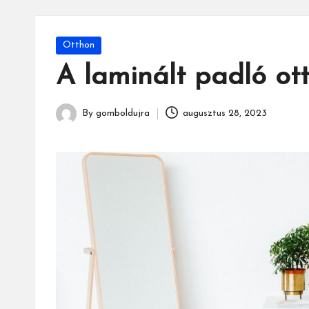
Posted
Otthon
in
A laminált padló ott
By
gomboldujra
augusztus 28, 2023
Posted
by