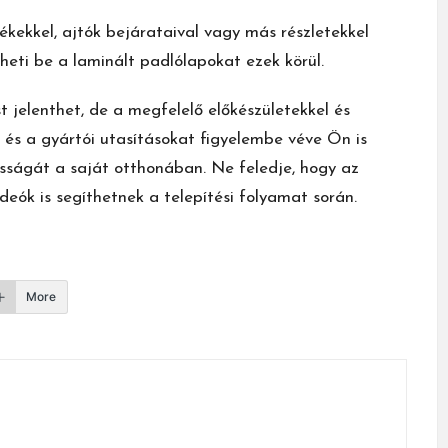
kekkel, ajtók bejárataival vagy más részletekkel
ztheti be a laminált padlólapokat ezek körül.
t jelenthet, de a megfelelő előkészületekkel és
és a gyártói utasításokat figyelembe véve Ön is
ósságát a saját otthonában. Ne feledje, hogy az
deók is segíthetnek a telepítési folyamat során.
More