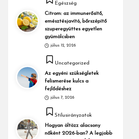
Egészség
in
Citrom: az immunerősítő,
emésztésjavító, bőrszépítő
szuperegyüttes egyetlen
gyümölcsben
július 12, 2026
Posted
Uncategorized
in
Az egyéni szükségletek
felismerése kulcs a
fejlődéshez
július 7, 2026
Posted
Stílusirányzatok
in
Hogyan öltözz alacsony
nőként 2026-ban? A legjobb