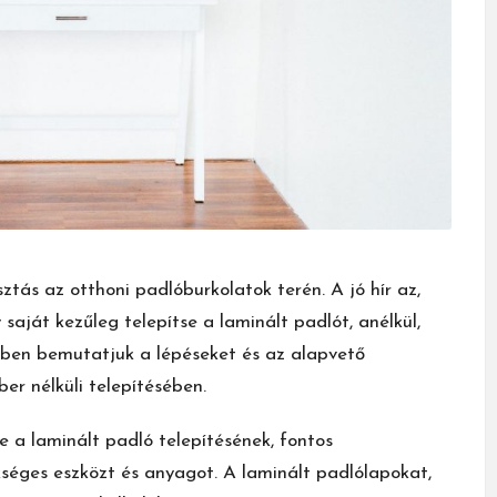
ztás az otthoni padlóburkolatok terén. A jó hír az,
saját kezűleg telepítse a laminált padlót, anélkül,
kben bemutatjuk a lépéseket és az alapvető
r nélküli telepítésében.
e a laminált padló telepítésének, fontos
séges eszközt és anyagot. A laminált padlólapokat,