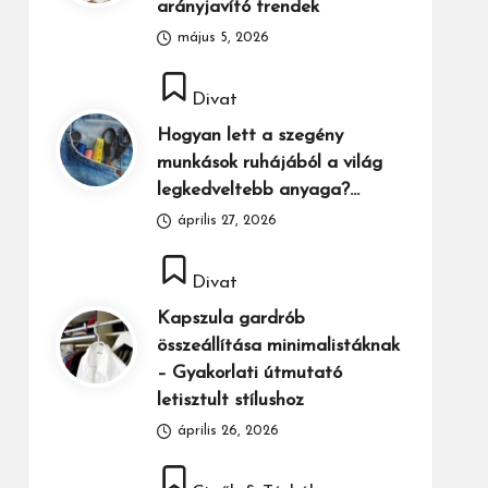
arányjavító trendek
május 5, 2026
Posted
Divat
in
Hogyan lett a szegény
munkások ruhájából a világ
legkedveltebb anyaga?…
április 27, 2026
Posted
Divat
in
Kapszula gardrób
összeállítása minimalistáknak
– Gyakorlati útmutató
letisztult stílushoz
április 26, 2026
Posted