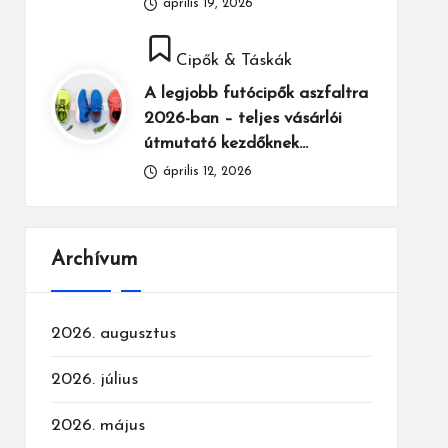
április 19, 2026
Posted
Cipők & Táskák
in
A legjobb futócipők aszfaltra
2026-ban – teljes vásárlói
útmutató kezdőknek…
április 12, 2026
Archívum
2026. augusztus
2026. július
2026. május