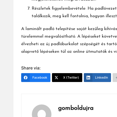
Részletek figyelembevétele: Ha padlóvezeté
találkozik, meg kell fontolnia, hogyan illes
A laminált padló
telepítése
saját kezűleg kihívás
türelemmel megvalósítható. A lépéseket követve 
élvezheti az új padlóburkolat szépségét és tart
alapvető lépéseken túl az online útmutatók és vi
Share via:
Facebook
X (Twitter)
LinkedIn
gomboldujra